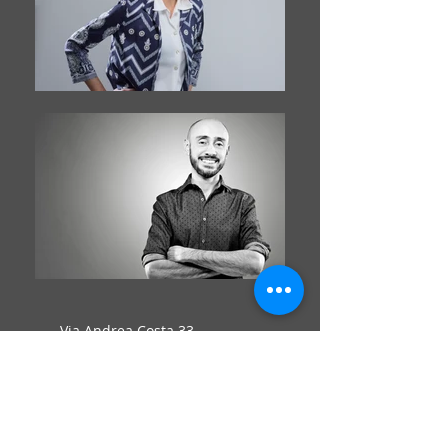
Via Andrea Costa
33 -
20131
Milano - Italy
+39 337831179
info@francescoitalia.it