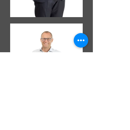
Via Andrea Costa
33 -
20131
Milano - Italy
+39 337831179
info@francescoitalia.it