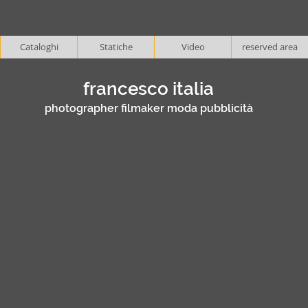
Cataloghi
Statiche
Video
reserved area
francesco italia
photographer filmaker moda pubblicità